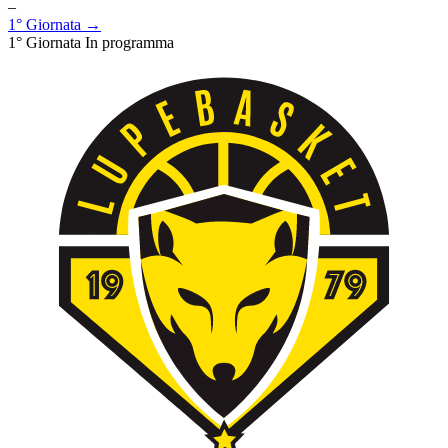
–
1° Giornata →
1° Giornata
In programma