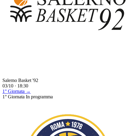
Salerno Basket '92
03/10 · 18:30
1° Giornata →
1° Giornata
In programma