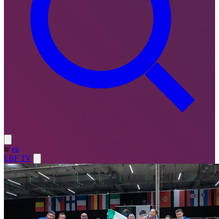
it
/
en
LBF TV