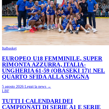
Italbasket
EUROPEO U18 FEMMINILE, SUPER
RIMONTA AZZURRA, ITALIA-
UNGHERIA 61-59 (OBASEKI 17)! NEL
QUARTO SFIDA ALLA SPAGNA
5 agosto 2026
Leggi la news →
LBF
TUTTI I CALENDARI DEI
CAMPIONATI DI SERIE A1 E SERIE