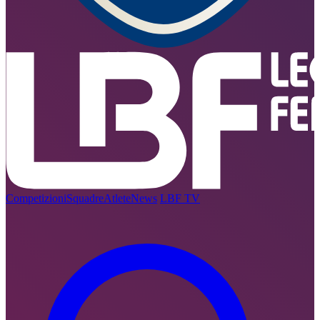
Competizioni
Squadre
Atlete
News
LBF TV