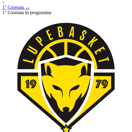
–
1° Giornata →
1° Giornata
In programma