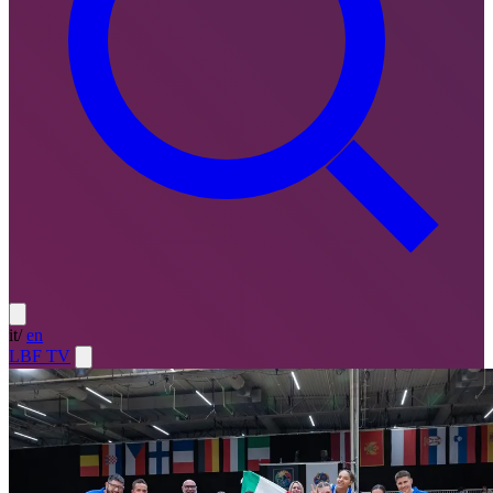
it
/
en
LBF TV