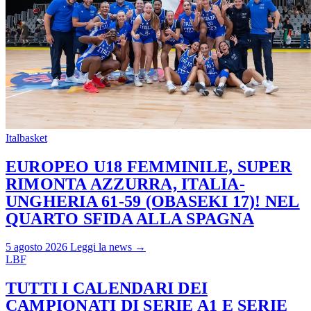
Italbasket
EUROPEO U18 FEMMINILE, SUPER
RIMONTA AZZURRA, ITALIA-
UNGHERIA 61-59 (OBASEKI 17)! NEL
QUARTO SFIDA ALLA SPAGNA
5 agosto 2026
Leggi la news →
LBF
TUTTI I CALENDARI DEI
CAMPIONATI DI SERIE A1 E SERIE