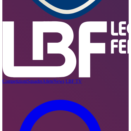
Competizioni
Squadre
Atlete
News
LBF TV