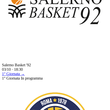
Salerno Basket '92
03/10 · 18:30
1° Giornata →
1° Giornata
In programma