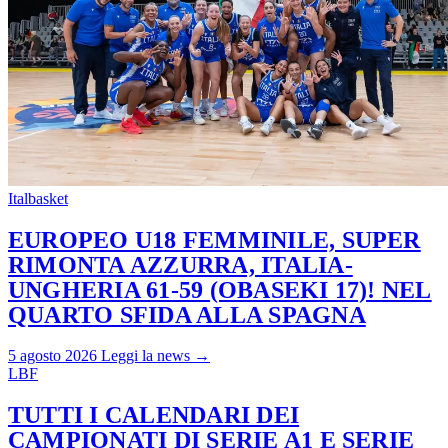
Italbasket
EUROPEO U18 FEMMINILE, SUPER
RIMONTA AZZURRA, ITALIA-
UNGHERIA 61-59 (OBASEKI 17)! NEL
QUARTO SFIDA ALLA SPAGNA
5 agosto 2026
Leggi la news →
LBF
TUTTI I CALENDARI DEI
CAMPIONATI DI SERIE A1 E SERIE