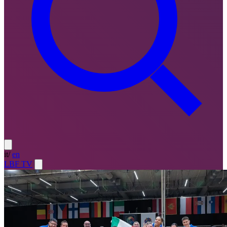
it
/
en
LBF TV