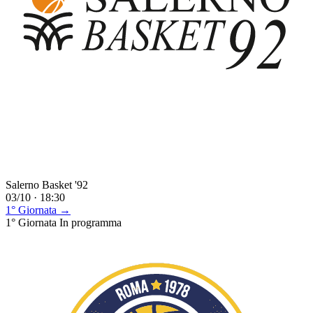
Salerno Basket '92
03/10 · 18:30
1° Giornata →
1° Giornata
In programma