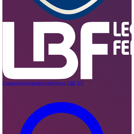
Competizioni
Squadre
Atlete
News
LBF TV