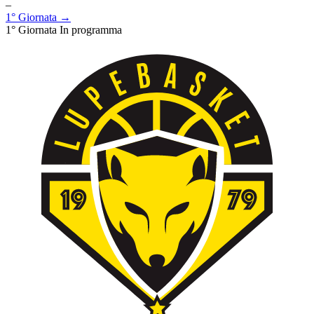
–
1° Giornata →
1° Giornata
In programma