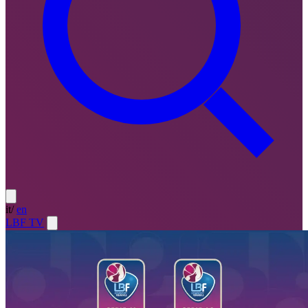
it
/
en
LBF TV