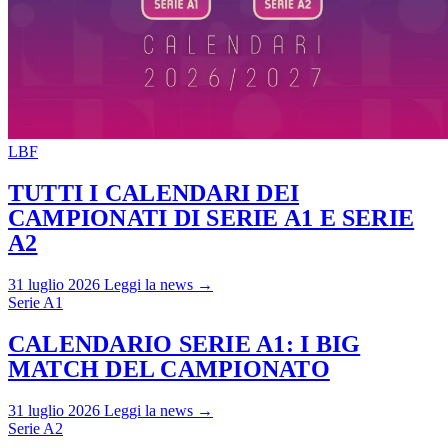
LBF
TUTTI I CALENDARI DEI
CAMPIONATI DI SERIE A1 E SERIE
A2
31 luglio 2026
Leggi la news →
Serie A1
CALENDARIO SERIE A1: I BIG
MATCH DEL CAMPIONATO
31 luglio 2026
Leggi la news →
Serie A2