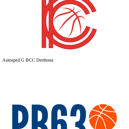
Autosped G BCC Derthona