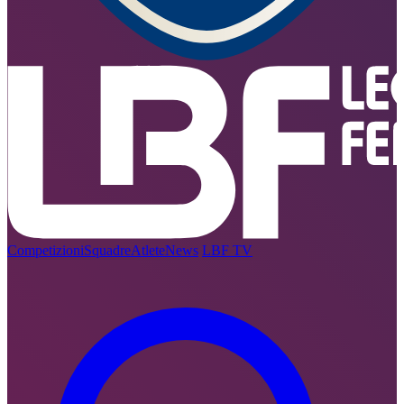
Competizioni
Squadre
Atlete
News
LBF TV