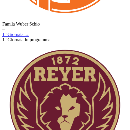
Famila Wuber Schio
–
1° Giornata →
1° Giornata
In programma