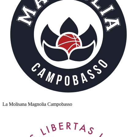
La Molisana Magnolia Campobasso