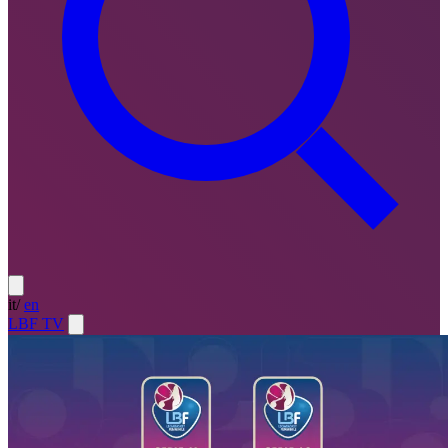
it
/
en
LBF TV