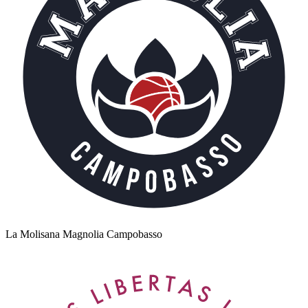
La Molisana Magnolia Campobasso