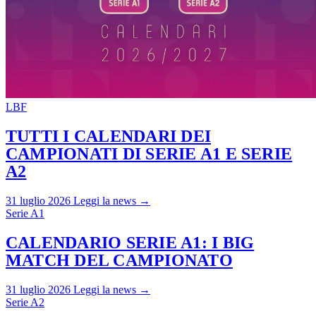
LBF
TUTTI I CALENDARI DEI
CAMPIONATI DI SERIE A1 E SERIE
A2
31 luglio 2026
Leggi la news →
Serie A1
CALENDARIO SERIE A1: I BIG
MATCH DEL CAMPIONATO
31 luglio 2026
Leggi la news →
Serie A2