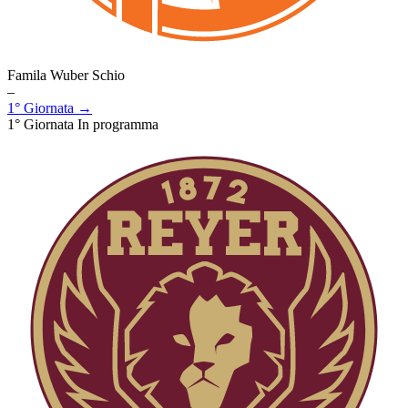
Famila Wuber Schio
–
1° Giornata →
1° Giornata
In programma