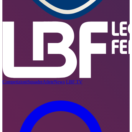
Competizioni
Squadre
Atlete
News
LBF TV