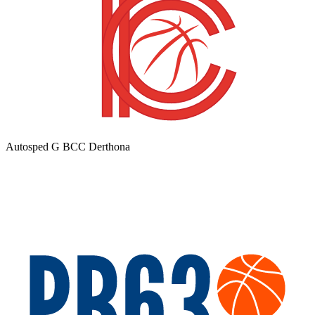
Autosped G BCC Derthona