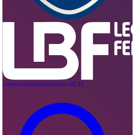
Competizioni
Squadre
Atlete
News
LBF TV