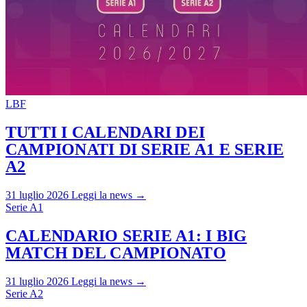
LBF
TUTTI I CALENDARI DEI
CAMPIONATI DI SERIE A1 E SERIE
A2
31 luglio 2026
Leggi la news →
Serie A1
CALENDARIO SERIE A1: I BIG
MATCH DEL CAMPIONATO
31 luglio 2026
Leggi la news →
Serie A2