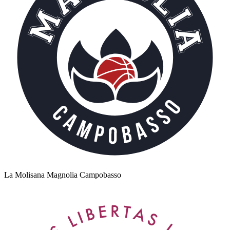
La Molisana Magnolia Campobasso