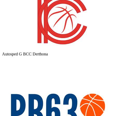
Autosped G BCC Derthona