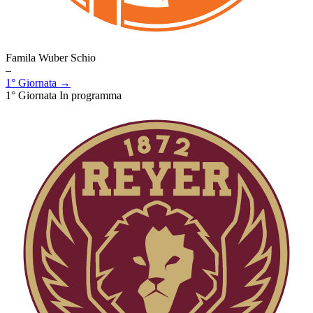
Famila Wuber Schio
–
1° Giornata →
1° Giornata
In programma