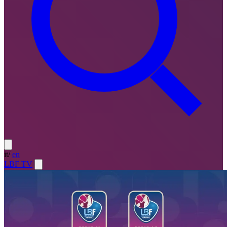
it
/
en
LBF TV