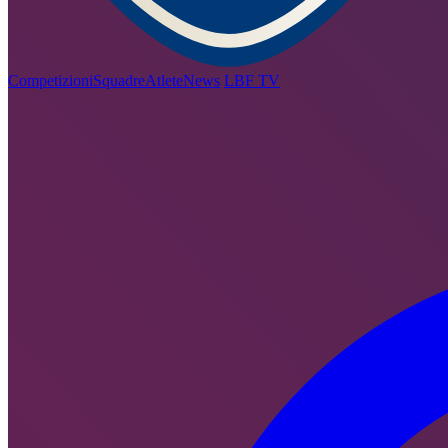
Competizioni
Squadre
Atlete
News
LBF TV