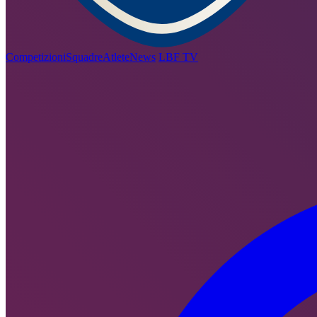
Competizioni
Squadre
Atlete
News
LBF TV