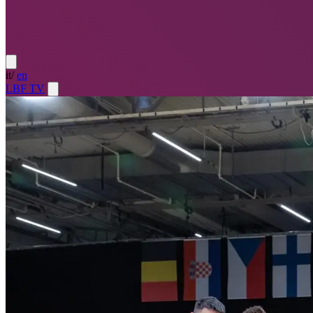
it
/
en
LBF TV