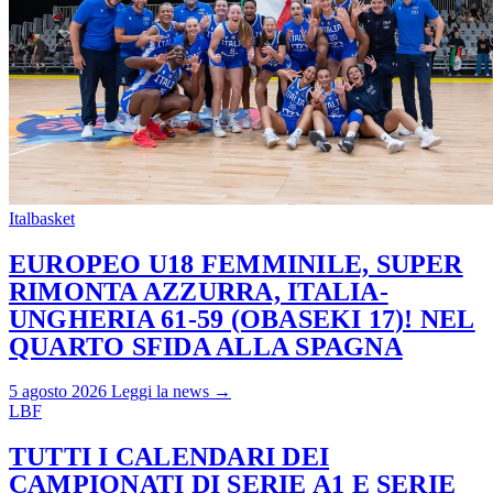
Italbasket
EUROPEO U18 FEMMINILE, SUPER
RIMONTA AZZURRA, ITALIA-
UNGHERIA 61-59 (OBASEKI 17)! NEL
QUARTO SFIDA ALLA SPAGNA
5 agosto 2026
Leggi la news →
LBF
TUTTI I CALENDARI DEI
CAMPIONATI DI SERIE A1 E SERIE