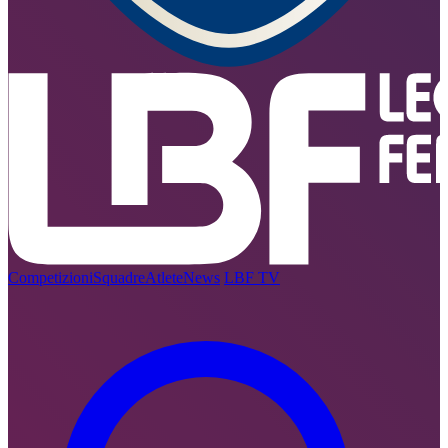
Competizioni
Squadre
Atlete
News
LBF TV