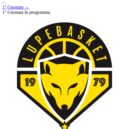
–
1° Giornata →
1° Giornata
In programma