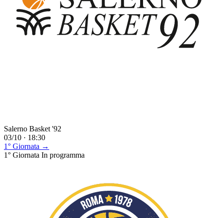
Salerno Basket '92
03/10 · 18:30
1° Giornata →
1° Giornata
In programma