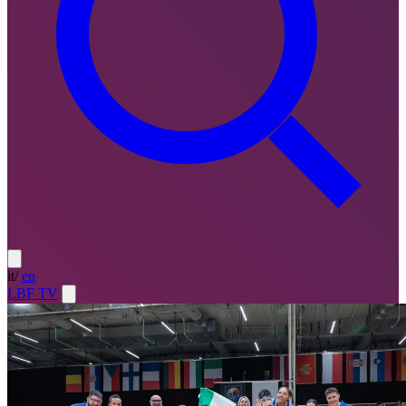
it
/
en
LBF TV