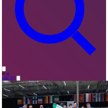
it
/
en
LBF TV