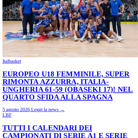
Italbasket
EUROPEO U18 FEMMINILE, SUPER
RIMONTA AZZURRA, ITALIA-
UNGHERIA 61-59 (OBASEKI 17)! NEL
QUARTO SFIDA ALLA SPAGNA
5 agosto 2026
Leggi la news →
LBF
TUTTI I CALENDARI DEI
CAMPIONATI DI SERIE A1 E SERIE