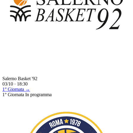
Salerno Basket '92
03/10 · 18:30
1° Giornata →
1° Giornata
In programma