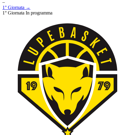
–
1° Giornata →
1° Giornata
In programma