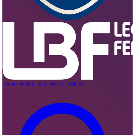
Competizioni
Squadre
Atlete
News
LBF TV