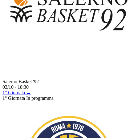
Salerno Basket '92
03/10 · 18:30
1° Giornata →
1° Giornata
In programma