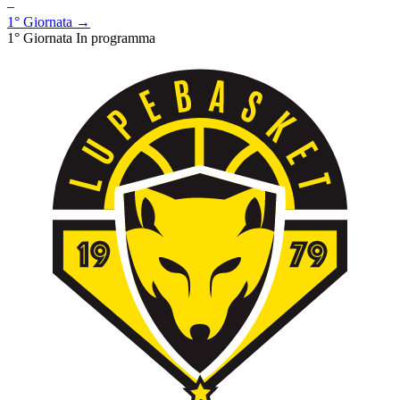
–
1° Giornata →
1° Giornata
In programma