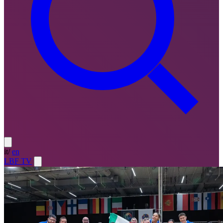
it
/
en
LBF TV