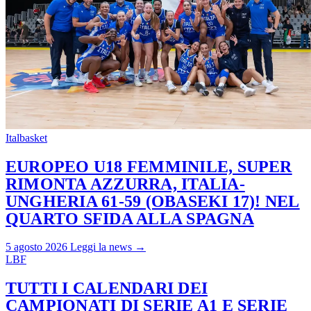
Italbasket
EUROPEO U18 FEMMINILE, SUPER
RIMONTA AZZURRA, ITALIA-
UNGHERIA 61-59 (OBASEKI 17)! NEL
QUARTO SFIDA ALLA SPAGNA
5 agosto 2026
Leggi la news →
LBF
TUTTI I CALENDARI DEI
CAMPIONATI DI SERIE A1 E SERIE