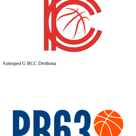
Autosped G BCC Derthona