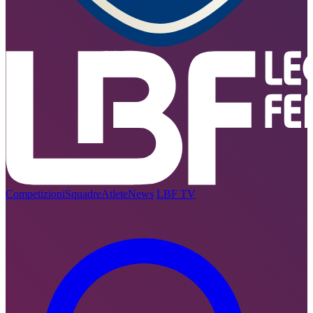
Competizioni
Squadre
Atlete
News
LBF TV