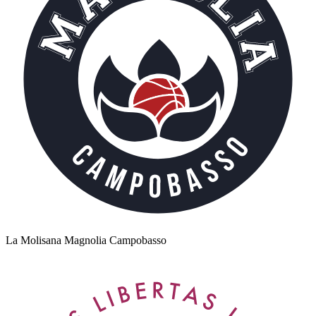
La Molisana Magnolia Campobasso