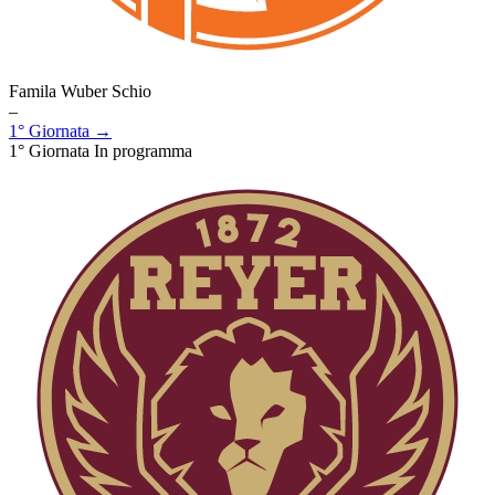
Famila Wuber Schio
–
1° Giornata →
1° Giornata
In programma