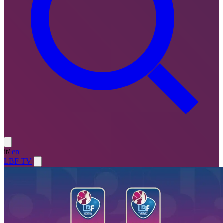
it
/
en
LBF TV