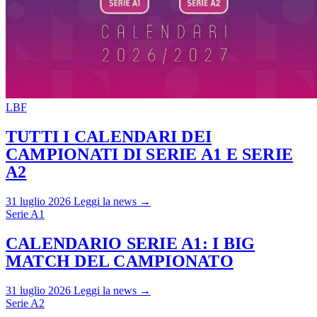
LBF
TUTTI I CALENDARI DEI
CAMPIONATI DI SERIE A1 E SERIE
A2
31 luglio 2026
Leggi la news →
Serie A1
CALENDARIO SERIE A1: I BIG
MATCH DEL CAMPIONATO
31 luglio 2026
Leggi la news →
Serie A2