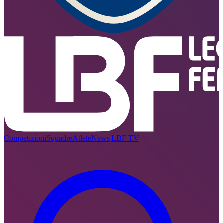
Competizioni
Squadre
Atlete
News
LBF TV