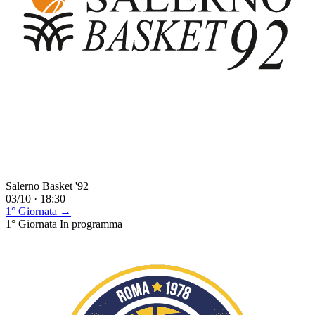
Salerno Basket '92
03/10 · 18:30
1° Giornata →
1° Giornata
In programma