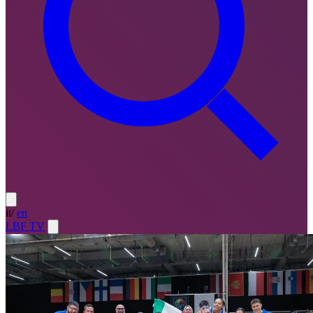
it
/
en
LBF TV