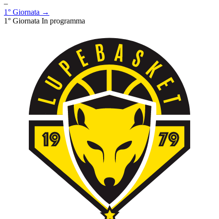
–
1° Giornata →
1° Giornata
In programma