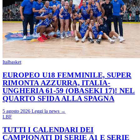
Italbasket
EUROPEO U18 FEMMINILE, SUPER
RIMONTA AZZURRA, ITALIA-
UNGHERIA 61-59 (OBASEKI 17)! NEL
QUARTO SFIDA ALLA SPAGNA
5 agosto 2026
Leggi la news →
LBF
TUTTI I CALENDARI DEI
CAMPIONATI DI SERIE A1 E SERIE