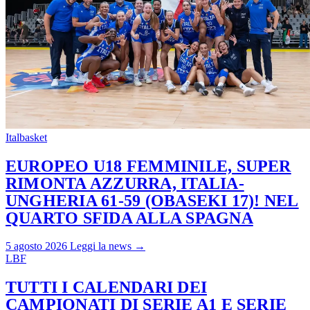
Italbasket
EUROPEO U18 FEMMINILE, SUPER
RIMONTA AZZURRA, ITALIA-
UNGHERIA 61-59 (OBASEKI 17)! NEL
QUARTO SFIDA ALLA SPAGNA
5 agosto 2026
Leggi la news →
LBF
TUTTI I CALENDARI DEI
CAMPIONATI DI SERIE A1 E SERIE