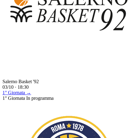
Salerno Basket '92
03/10 · 18:30
1° Giornata →
1° Giornata
In programma