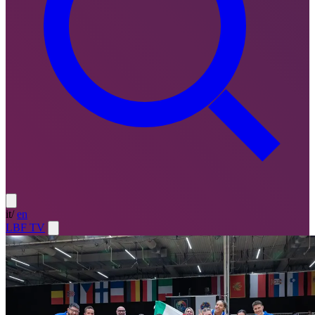
it
/
en
LBF TV