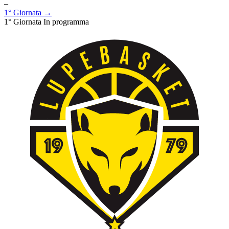
–
1° Giornata →
1° Giornata
In programma