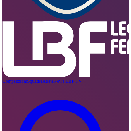
Competizioni
Squadre
Atlete
News
LBF TV