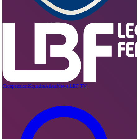
Competizioni
Squadre
Atlete
News
LBF TV