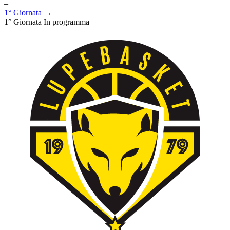
–
1° Giornata →
1° Giornata
In programma