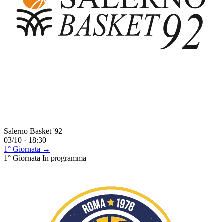
Salerno Basket '92
03/10 · 18:30
1° Giornata →
1° Giornata
In programma