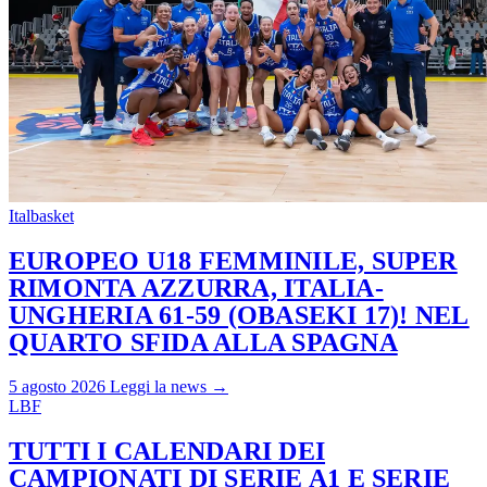
Italbasket
EUROPEO U18 FEMMINILE, SUPER
RIMONTA AZZURRA, ITALIA-
UNGHERIA 61-59 (OBASEKI 17)! NEL
QUARTO SFIDA ALLA SPAGNA
5 agosto 2026
Leggi la news →
LBF
TUTTI I CALENDARI DEI
CAMPIONATI DI SERIE A1 E SERIE