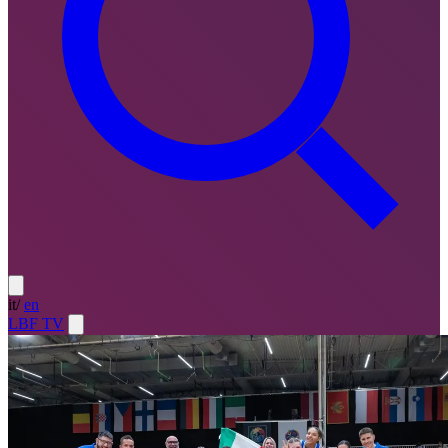
it
/
en
LBF TV