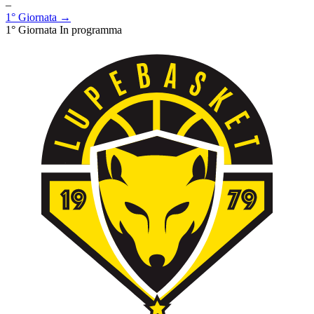
–
1° Giornata →
1° Giornata
In programma