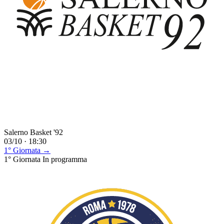
Salerno Basket '92
03/10 · 18:30
1° Giornata →
1° Giornata
In programma