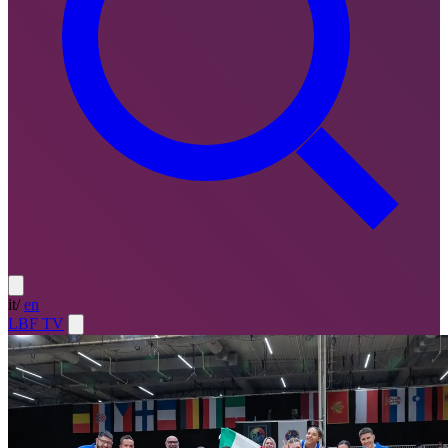
it
/
en
LBF TV