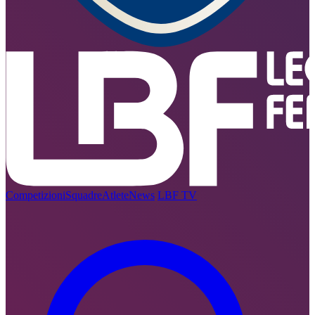
Competizioni
Squadre
Atlete
News
LBF TV