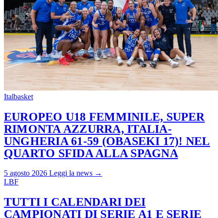
Italbasket
EUROPEO U18 FEMMINILE, SUPER
RIMONTA AZZURRA, ITALIA-
UNGHERIA 61-59 (OBASEKI 17)! NEL
QUARTO SFIDA ALLA SPAGNA
5 agosto 2026
Leggi la news →
LBF
TUTTI I CALENDARI DEI
CAMPIONATI DI SERIE A1 E SERIE