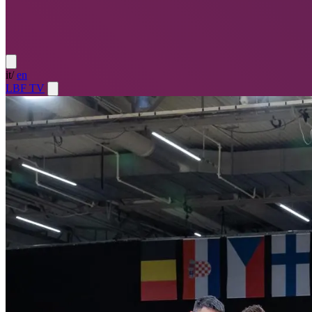
it
/
en
LBF TV