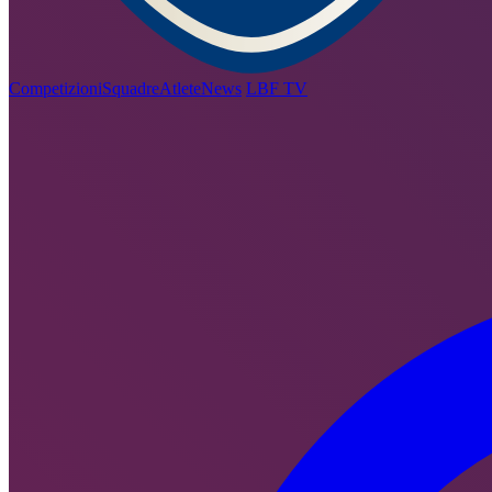
Competizioni
Squadre
Atlete
News
LBF TV