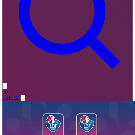
it
/
en
LBF TV