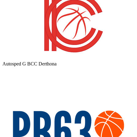
Autosped G BCC Derthona