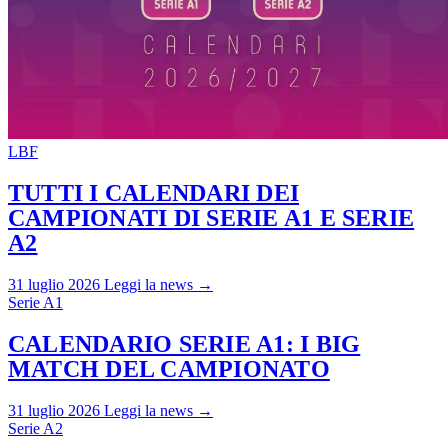
LBF
TUTTI I CALENDARI DEI
CAMPIONATI DI SERIE A1 E SERIE
A2
31 luglio 2026
Leggi la news →
Serie A1
CALENDARIO SERIE A1: I BIG
MATCH DEL CAMPIONATO
31 luglio 2026
Leggi la news →
Serie A2