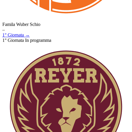
Famila Wuber Schio
–
1° Giornata →
1° Giornata
In programma