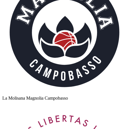
La Molisana Magnolia Campobasso