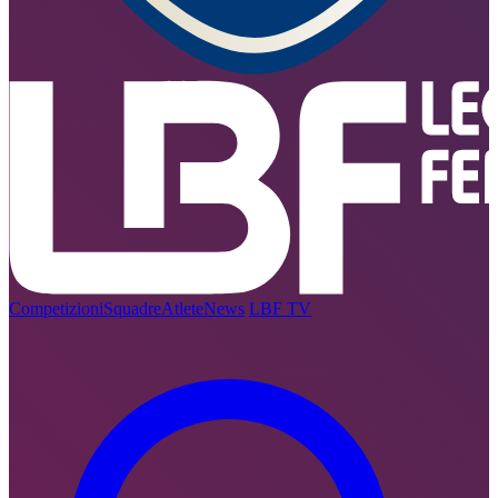
Competizioni
Squadre
Atlete
News
LBF TV