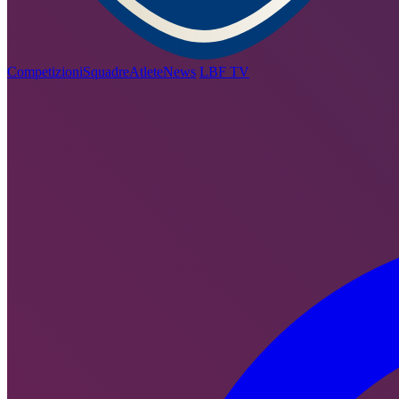
Competizioni
Squadre
Atlete
News
LBF TV