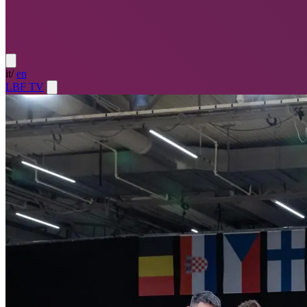
it
/
en
LBF TV