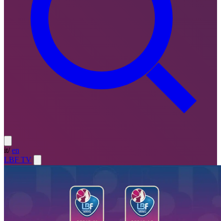
it
/
en
LBF TV