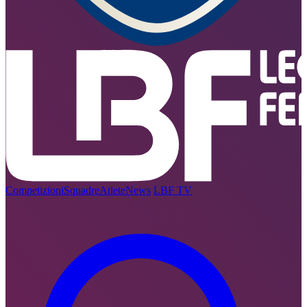
Competizioni
Squadre
Atlete
News
LBF TV