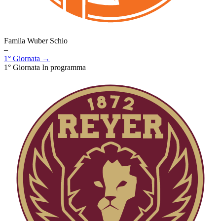
Famila Wuber Schio
–
1° Giornata →
1° Giornata
In programma