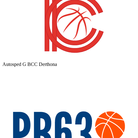
Autosped G BCC Derthona