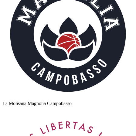
La Molisana Magnolia Campobasso