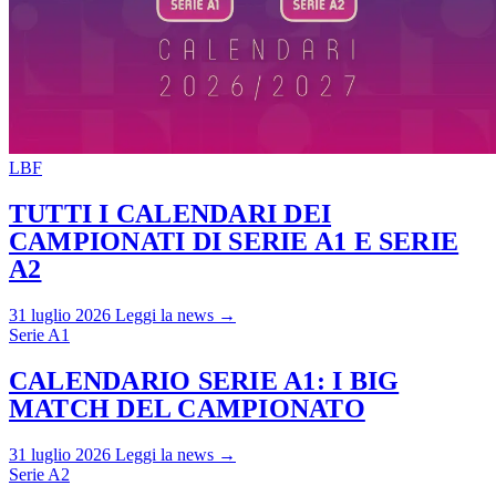
LBF
TUTTI I CALENDARI DEI
CAMPIONATI DI SERIE A1 E SERIE
A2
31 luglio 2026
Leggi la news →
Serie A1
CALENDARIO SERIE A1: I BIG
MATCH DEL CAMPIONATO
31 luglio 2026
Leggi la news →
Serie A2