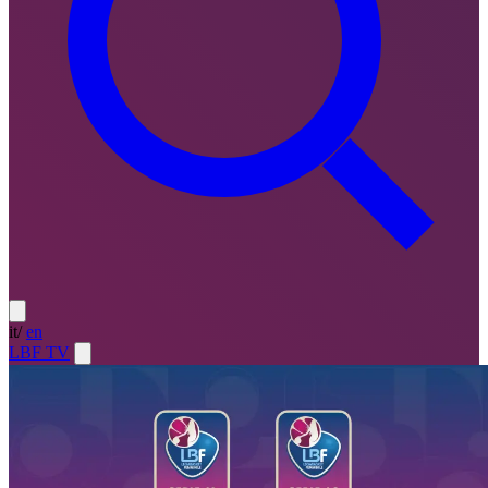
it
/
en
LBF TV