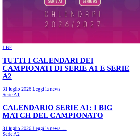
LBF
TUTTI I CALENDARI DEI
CAMPIONATI DI SERIE A1 E SERIE
A2
31 luglio 2026
Leggi la news →
Serie A1
CALENDARIO SERIE A1: I BIG
MATCH DEL CAMPIONATO
31 luglio 2026
Leggi la news →
Serie A2