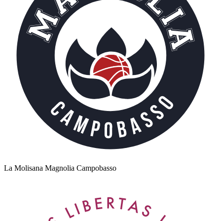
La Molisana Magnolia Campobasso