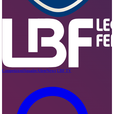
Competizioni
Squadre
Atlete
News
LBF TV