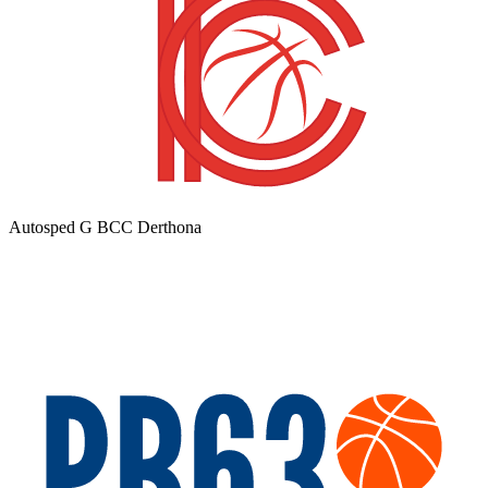
Autosped G BCC Derthona