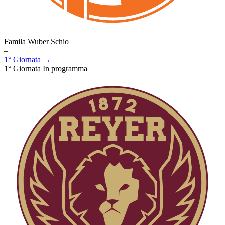
Famila Wuber Schio
–
1° Giornata →
1° Giornata
In programma