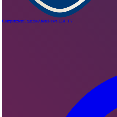
Competizioni
Squadre
Atlete
News
LBF TV