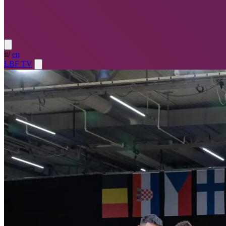
it
/
en
LBF TV