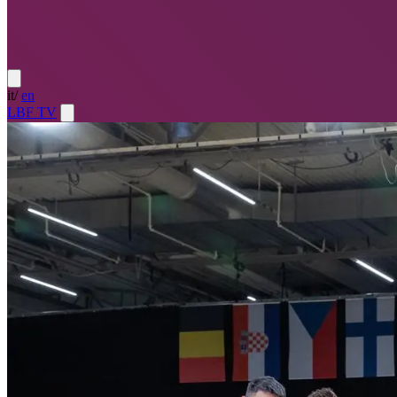
it
/
en
LBF TV