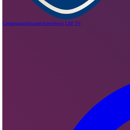
Competizioni
Squadre
Atlete
News
LBF TV