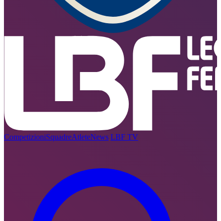
Competizioni
Squadre
Atlete
News
LBF TV