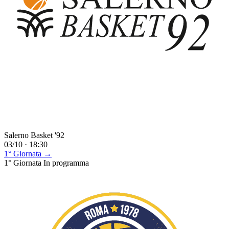
Salerno Basket '92
03/10 · 18:30
1° Giornata →
1° Giornata
In programma