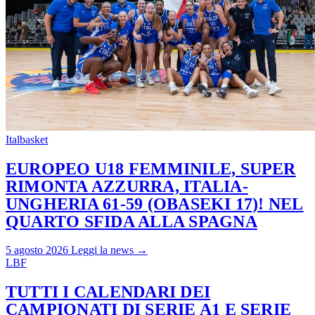
Italbasket
EUROPEO U18 FEMMINILE, SUPER
RIMONTA AZZURRA, ITALIA-
UNGHERIA 61-59 (OBASEKI 17)! NEL
QUARTO SFIDA ALLA SPAGNA
5 agosto 2026
Leggi la news →
LBF
TUTTI I CALENDARI DEI
CAMPIONATI DI SERIE A1 E SERIE