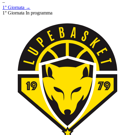
–
1° Giornata →
1° Giornata
In programma