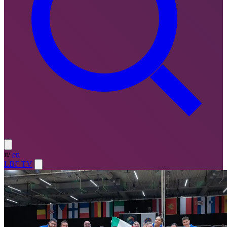
it
/
en
LBF TV