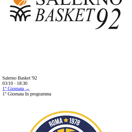
Salerno Basket '92
03/10 · 18:30
1° Giornata →
1° Giornata
In programma