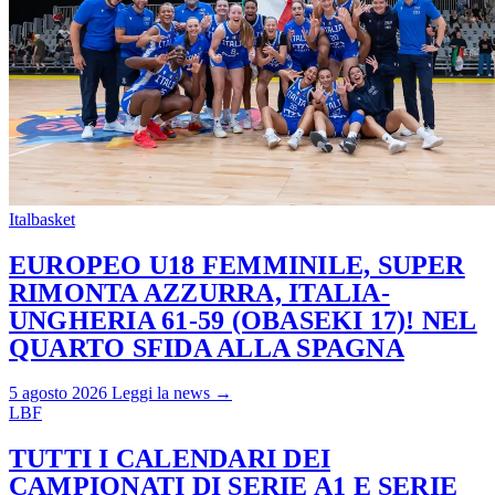
Italbasket
EUROPEO U18 FEMMINILE, SUPER
RIMONTA AZZURRA, ITALIA-
UNGHERIA 61-59 (OBASEKI 17)! NEL
QUARTO SFIDA ALLA SPAGNA
5 agosto 2026
Leggi la news →
LBF
TUTTI I CALENDARI DEI
CAMPIONATI DI SERIE A1 E SERIE