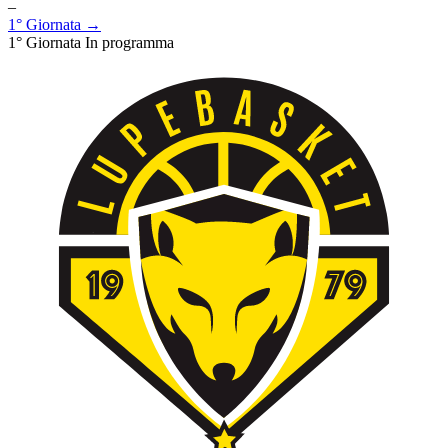
–
1° Giornata →
1° Giornata
In programma