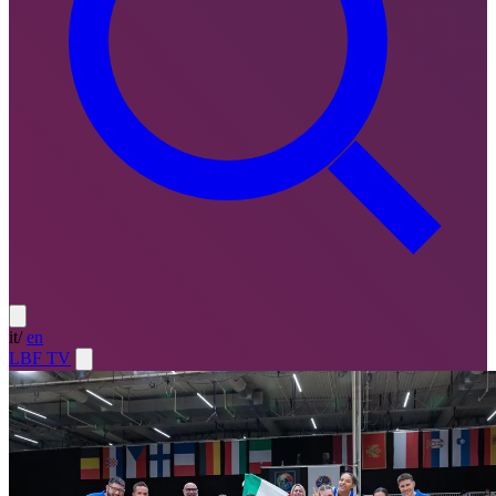
it
/
en
LBF TV