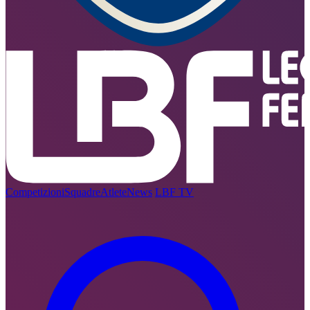
Competizioni
Squadre
Atlete
News
LBF TV