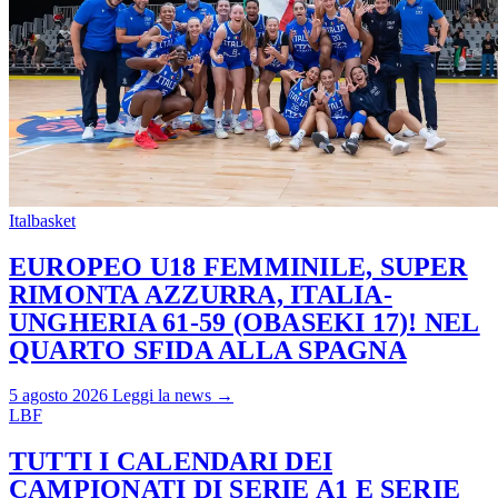
Italbasket
EUROPEO U18 FEMMINILE, SUPER
RIMONTA AZZURRA, ITALIA-
UNGHERIA 61-59 (OBASEKI 17)! NEL
QUARTO SFIDA ALLA SPAGNA
5 agosto 2026
Leggi la news →
LBF
TUTTI I CALENDARI DEI
CAMPIONATI DI SERIE A1 E SERIE