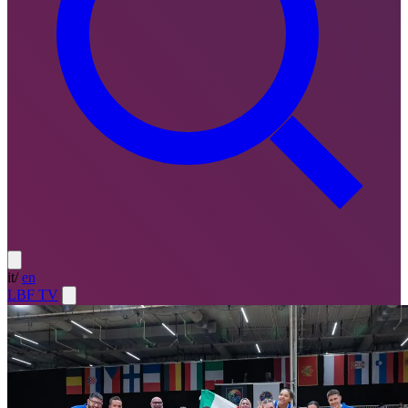
it
/
en
LBF TV