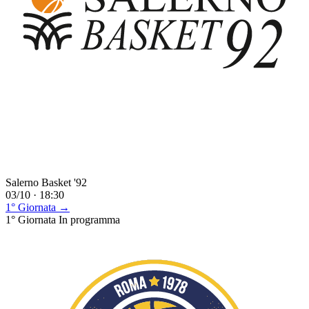
Salerno Basket '92
03/10 · 18:30
1° Giornata →
1° Giornata
In programma