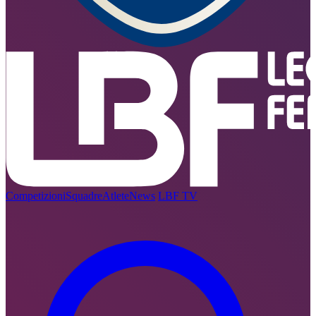
Competizioni
Squadre
Atlete
News
LBF TV