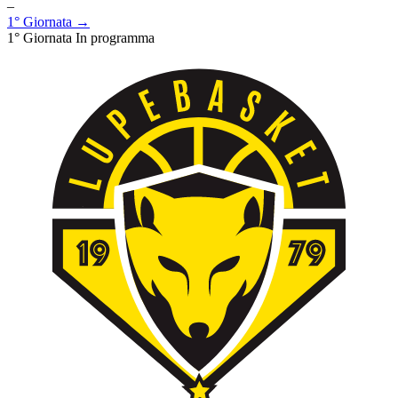
–
1° Giornata →
1° Giornata
In programma