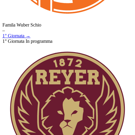
Famila Wuber Schio
–
1° Giornata →
1° Giornata
In programma