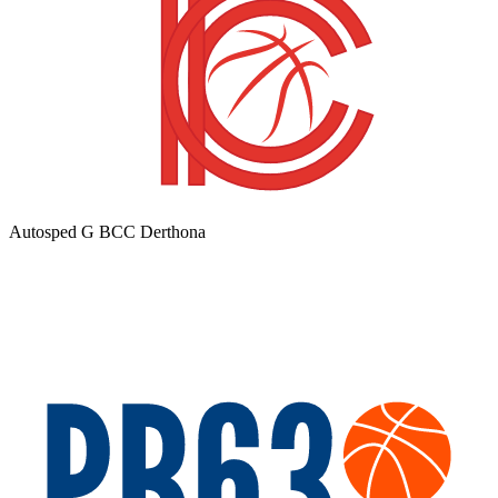
Autosped G BCC Derthona