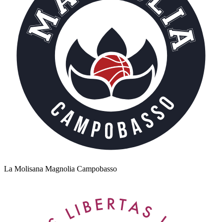
La Molisana Magnolia Campobasso