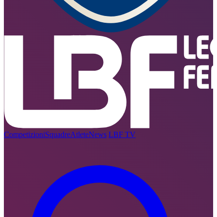
Competizioni
Squadre
Atlete
News
LBF TV