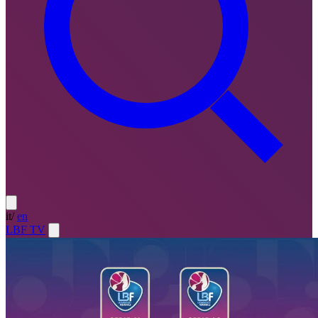
it
/
en
LBF TV