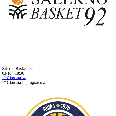
Salerno Basket '92
03/10 · 18:30
1° Giornata →
1° Giornata
In programma