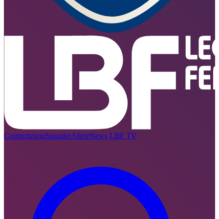
Competizioni
Squadre
Atlete
News
LBF TV