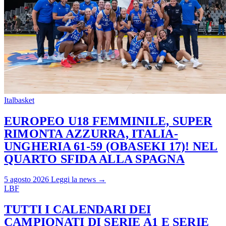
Italbasket
EUROPEO U18 FEMMINILE, SUPER
RIMONTA AZZURRA, ITALIA-
UNGHERIA 61-59 (OBASEKI 17)! NEL
QUARTO SFIDA ALLA SPAGNA
5 agosto 2026
Leggi la news →
LBF
TUTTI I CALENDARI DEI
CAMPIONATI DI SERIE A1 E SERIE