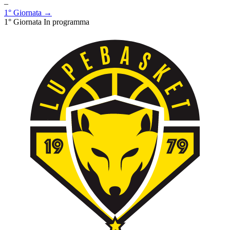
–
1° Giornata →
1° Giornata
In programma