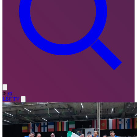
it
/
en
LBF TV