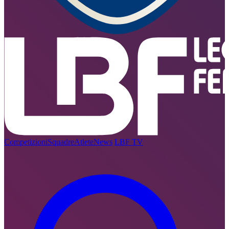
Competizioni
Squadre
Atlete
News
LBF TV