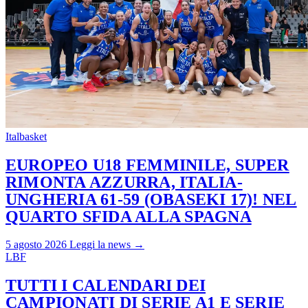
Italbasket
EUROPEO U18 FEMMINILE, SUPER
RIMONTA AZZURRA, ITALIA-
UNGHERIA 61-59 (OBASEKI 17)! NEL
QUARTO SFIDA ALLA SPAGNA
5 agosto 2026
Leggi la news →
LBF
TUTTI I CALENDARI DEI
CAMPIONATI DI SERIE A1 E SERIE