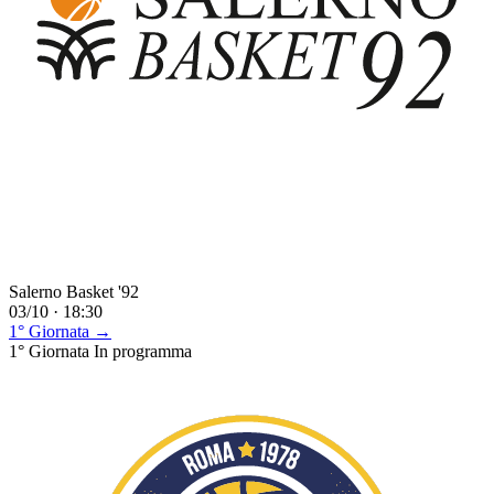
Salerno Basket '92
03/10 · 18:30
1° Giornata →
1° Giornata
In programma