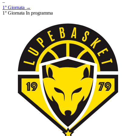
–
1° Giornata →
1° Giornata
In programma