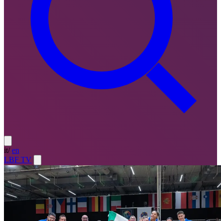
it
/
en
LBF TV