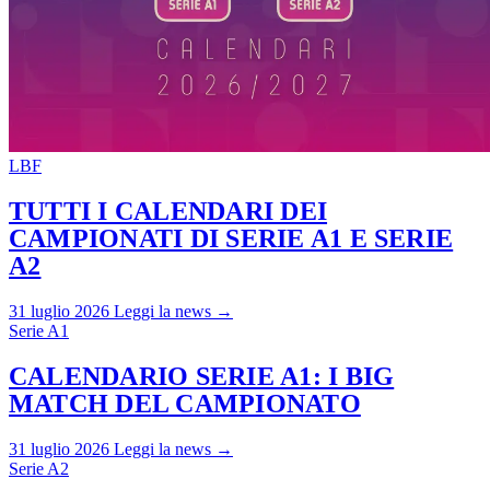
LBF
TUTTI I CALENDARI DEI
CAMPIONATI DI SERIE A1 E SERIE
A2
31 luglio 2026
Leggi la news →
Serie A1
CALENDARIO SERIE A1: I BIG
MATCH DEL CAMPIONATO
31 luglio 2026
Leggi la news →
Serie A2