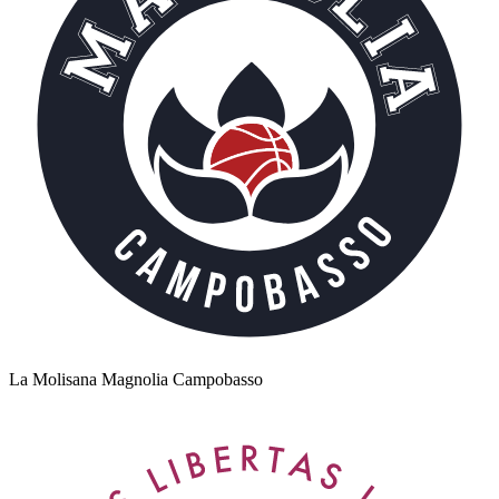
La Molisana Magnolia Campobasso