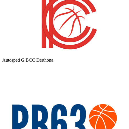
Autosped G BCC Derthona