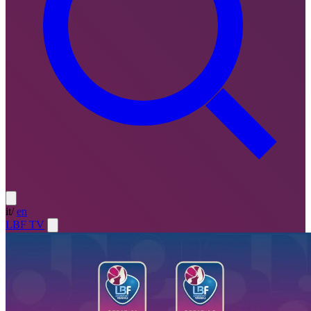
it
/
en
LBF TV