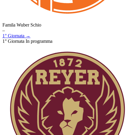
Famila Wuber Schio
–
1° Giornata →
1° Giornata
In programma