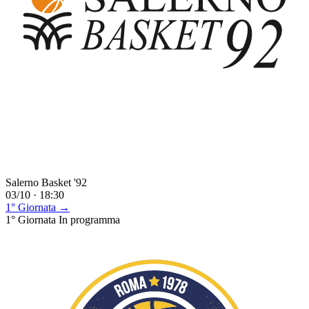
Salerno Basket '92
03/10 · 18:30
1° Giornata →
1° Giornata
In programma