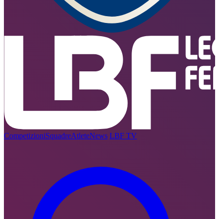
Competizioni
Squadre
Atlete
News
LBF TV