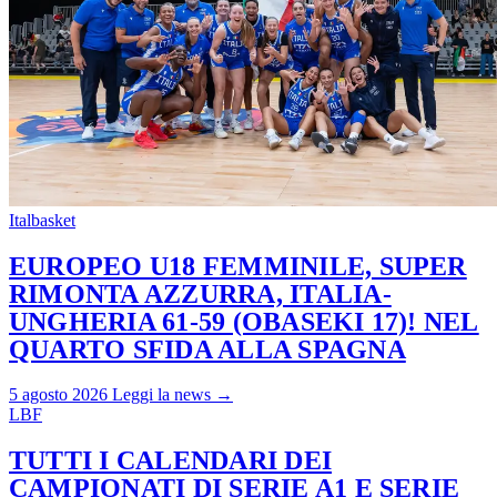
Italbasket
EUROPEO U18 FEMMINILE, SUPER
RIMONTA AZZURRA, ITALIA-
UNGHERIA 61-59 (OBASEKI 17)! NEL
QUARTO SFIDA ALLA SPAGNA
5 agosto 2026
Leggi la news →
LBF
TUTTI I CALENDARI DEI
CAMPIONATI DI SERIE A1 E SERIE