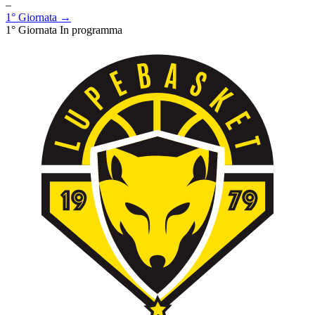
–
1° Giornata →
1° Giornata
In programma