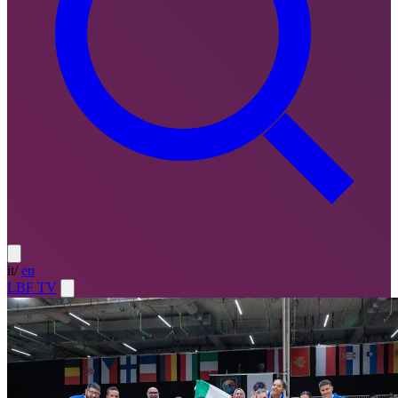
it
/
en
LBF TV