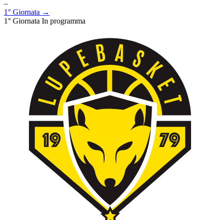
–
1° Giornata →
1° Giornata
In programma