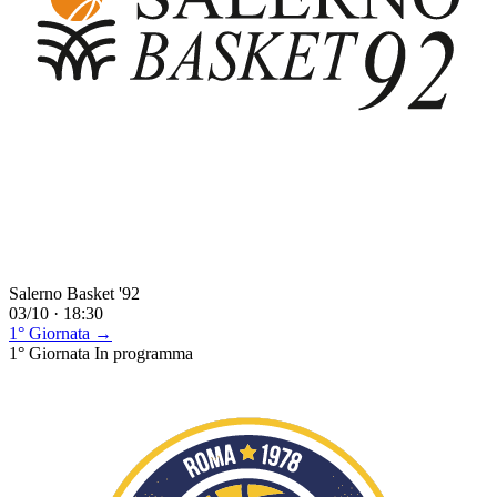
Salerno Basket '92
03/10 · 18:30
1° Giornata →
1° Giornata
In programma