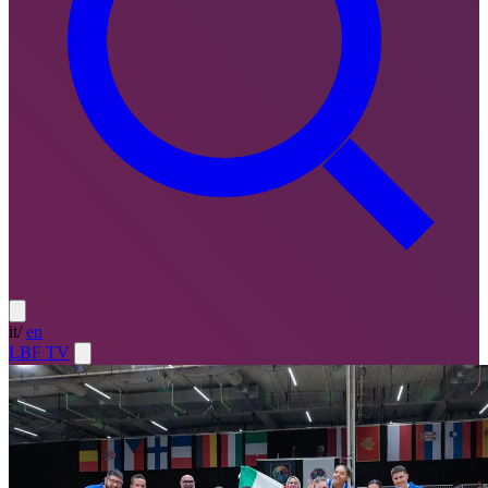
it
/
en
LBF TV