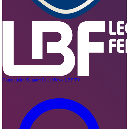
Competizioni
Squadre
Atlete
News
LBF TV