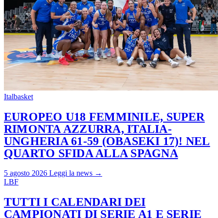
Italbasket
EUROPEO U18 FEMMINILE, SUPER
RIMONTA AZZURRA, ITALIA-
UNGHERIA 61-59 (OBASEKI 17)! NEL
QUARTO SFIDA ALLA SPAGNA
5 agosto 2026
Leggi la news →
LBF
TUTTI I CALENDARI DEI
CAMPIONATI DI SERIE A1 E SERIE