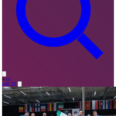
it
/
en
LBF TV