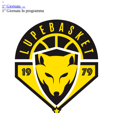
–
1° Giornata →
1° Giornata
In programma