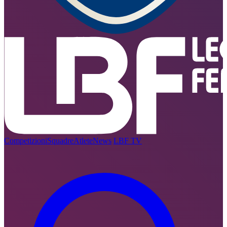
Competizioni
Squadre
Atlete
News
LBF TV