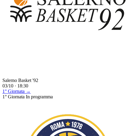
Salerno Basket '92
03/10 · 18:30
1° Giornata →
1° Giornata
In programma