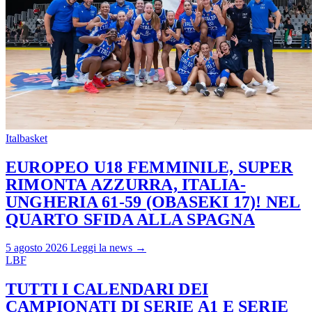
Italbasket
EUROPEO U18 FEMMINILE, SUPER
RIMONTA AZZURRA, ITALIA-
UNGHERIA 61-59 (OBASEKI 17)! NEL
QUARTO SFIDA ALLA SPAGNA
5 agosto 2026
Leggi la news →
LBF
TUTTI I CALENDARI DEI
CAMPIONATI DI SERIE A1 E SERIE