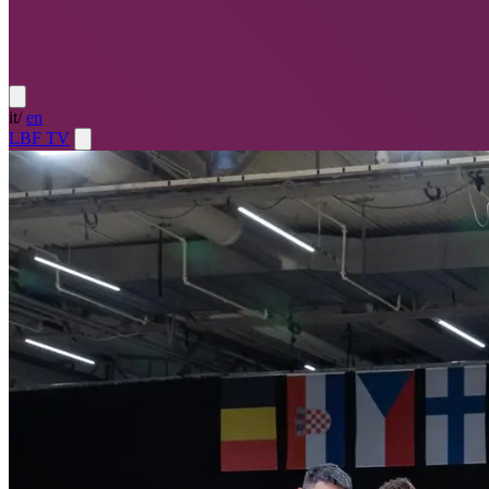
it
/
en
LBF TV