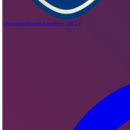
Competizioni
Squadre
Atlete
News
LBF TV