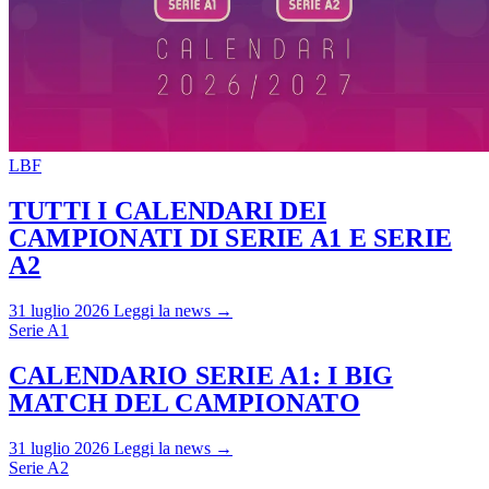
LBF
TUTTI I CALENDARI DEI
CAMPIONATI DI SERIE A1 E SERIE
A2
31 luglio 2026
Leggi la news →
Serie A1
CALENDARIO SERIE A1: I BIG
MATCH DEL CAMPIONATO
31 luglio 2026
Leggi la news →
Serie A2