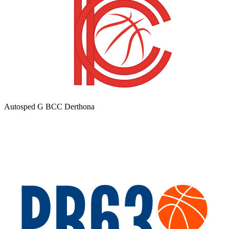
Autosped G BCC Derthona