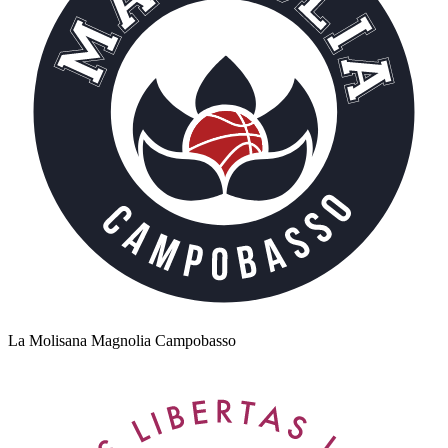
La Molisana Magnolia Campobasso