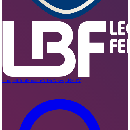
Competizioni
Squadre
Atlete
News
LBF TV