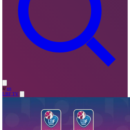
it
/
en
LBF TV