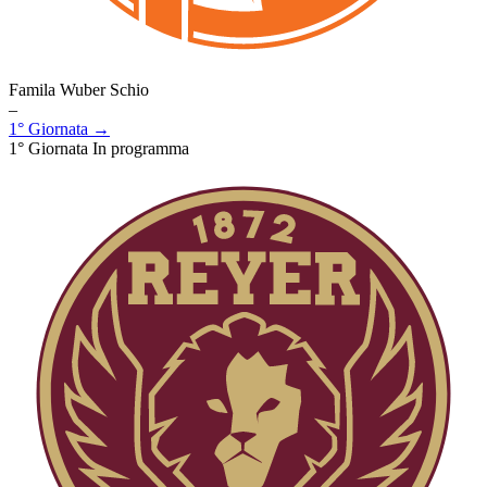
Famila Wuber Schio
–
1° Giornata →
1° Giornata
In programma