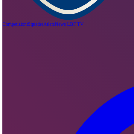
Competizioni
Squadre
Atlete
News
LBF TV