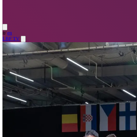
it
/
en
LBF TV