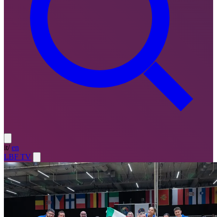
it
/
en
LBF TV