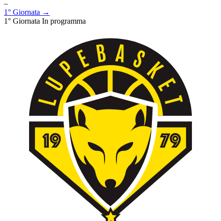
–
1° Giornata →
1° Giornata
In programma