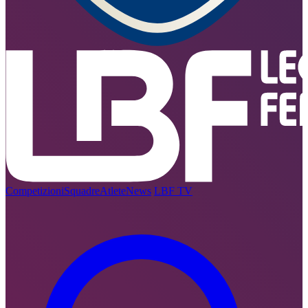
Competizioni
Squadre
Atlete
News
LBF TV