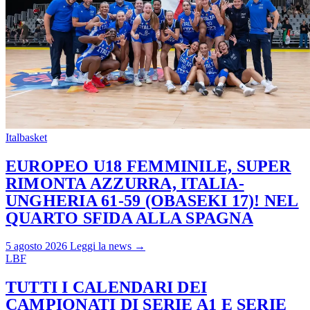
Italbasket
EUROPEO U18 FEMMINILE, SUPER
RIMONTA AZZURRA, ITALIA-
UNGHERIA 61-59 (OBASEKI 17)! NEL
QUARTO SFIDA ALLA SPAGNA
5 agosto 2026
Leggi la news →
LBF
TUTTI I CALENDARI DEI
CAMPIONATI DI SERIE A1 E SERIE