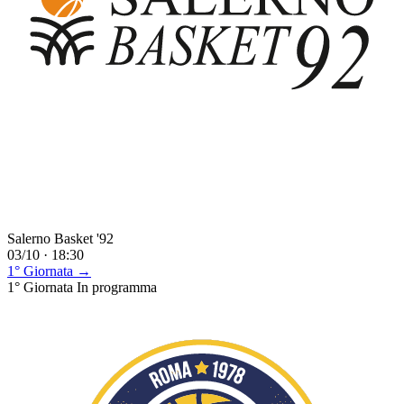
Salerno Basket '92
03/10 · 18:30
1° Giornata →
1° Giornata
In programma