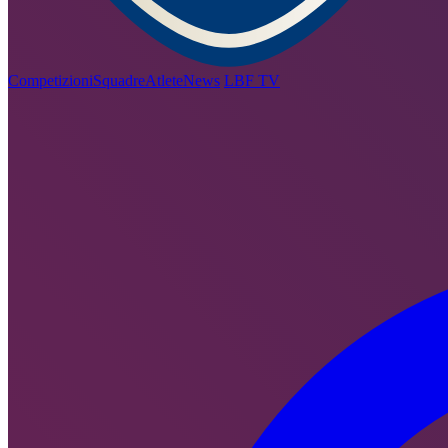
Competizioni
Squadre
Atlete
News
LBF TV