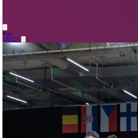
it
/
en
LBF TV