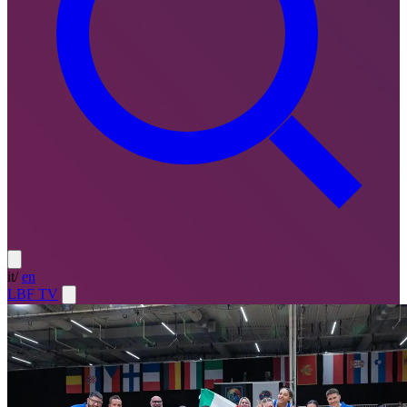
it
/
en
LBF TV