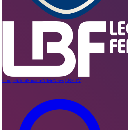
Competizioni
Squadre
Atlete
News
LBF TV