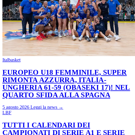
Italbasket
EUROPEO U18 FEMMINILE, SUPER
RIMONTA AZZURRA, ITALIA-
UNGHERIA 61-59 (OBASEKI 17)! NEL
QUARTO SFIDA ALLA SPAGNA
5 agosto 2026
Leggi la news →
LBF
TUTTI I CALENDARI DEI
CAMPIONATI DI SERIE A1 E SERIE