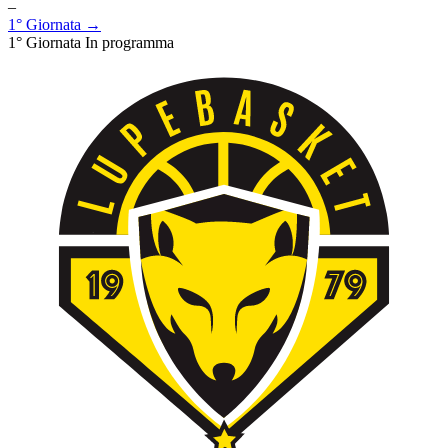
–
1° Giornata →
1° Giornata
In programma