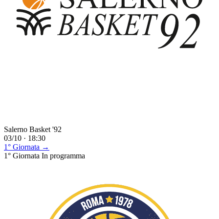
Salerno Basket '92
03/10 · 18:30
1° Giornata →
1° Giornata
In programma