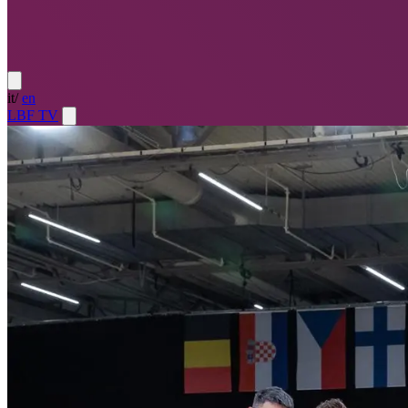
it
/
en
LBF TV