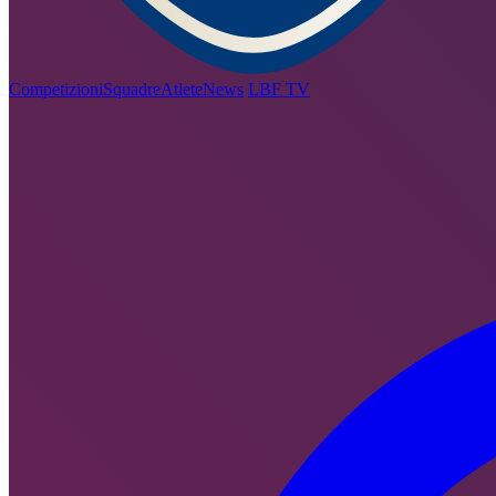
Competizioni
Squadre
Atlete
News
LBF TV