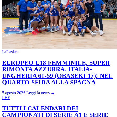
Italbasket
EUROPEO U18 FEMMINILE, SUPER
RIMONTA AZZURRA, ITALIA-
UNGHERIA 61-59 (OBASEKI 17)! NEL
QUARTO SFIDA ALLA SPAGNA
5 agosto 2026
Leggi la news →
LBF
TUTTI I CALENDARI DEI
CAMPIONATI DI SERIE A1 E SERIE