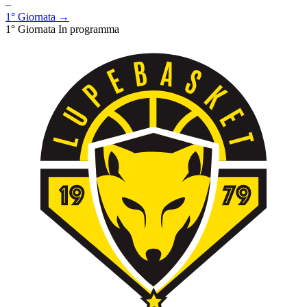
–
1° Giornata →
1° Giornata
In programma