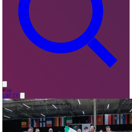
it
/
en
LBF TV