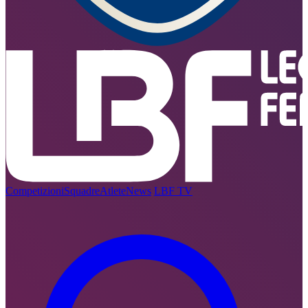
Competizioni
Squadre
Atlete
News
LBF TV