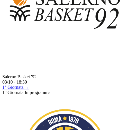
Salerno Basket '92
03/10 · 18:30
1° Giornata →
1° Giornata
In programma