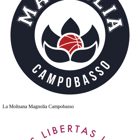
La Molisana Magnolia Campobasso