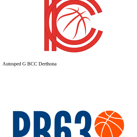
Autosped G BCC Derthona