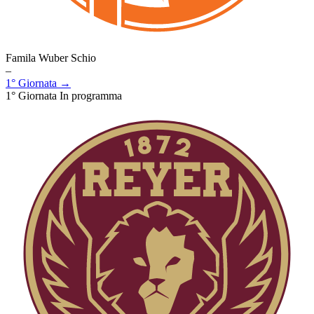
Famila Wuber Schio
–
1° Giornata →
1° Giornata
In programma