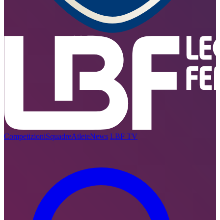
Competizioni
Squadre
Atlete
News
LBF TV