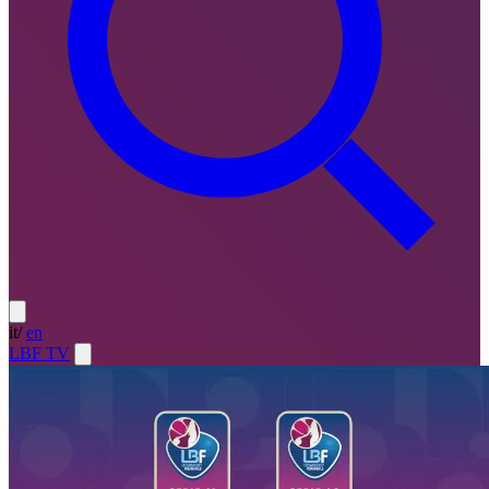
it
/
en
LBF TV