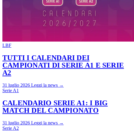
LBF
TUTTI I CALENDARI DEI
CAMPIONATI DI SERIE A1 E SERIE
A2
31 luglio 2026
Leggi la news →
Serie A1
CALENDARIO SERIE A1: I BIG
MATCH DEL CAMPIONATO
31 luglio 2026
Leggi la news →
Serie A2