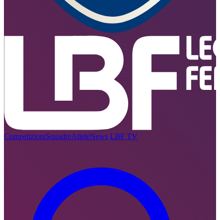
Competizioni
Squadre
Atlete
News
LBF TV