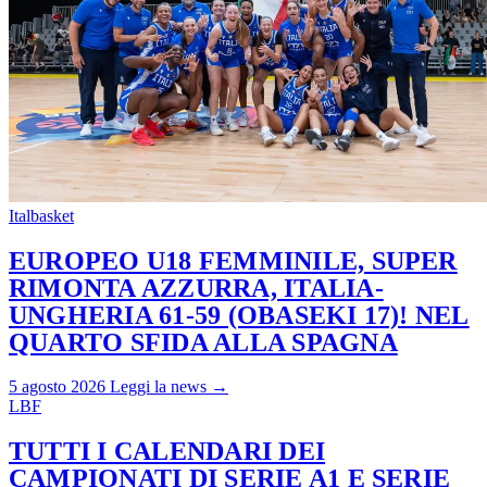
Italbasket
EUROPEO U18 FEMMINILE, SUPER
RIMONTA AZZURRA, ITALIA-
UNGHERIA 61-59 (OBASEKI 17)! NEL
QUARTO SFIDA ALLA SPAGNA
5 agosto 2026
Leggi la news →
LBF
TUTTI I CALENDARI DEI
CAMPIONATI DI SERIE A1 E SERIE