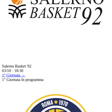
Salerno Basket '92
03/10 · 18:30
1° Giornata →
1° Giornata
In programma