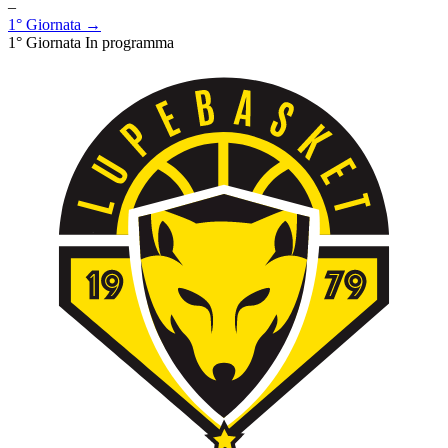
–
1° Giornata →
1° Giornata
In programma