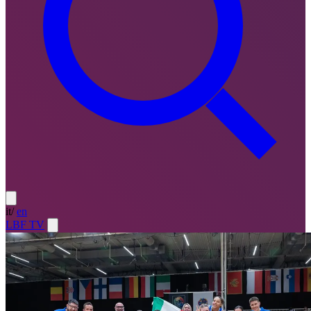
it
/
en
LBF TV