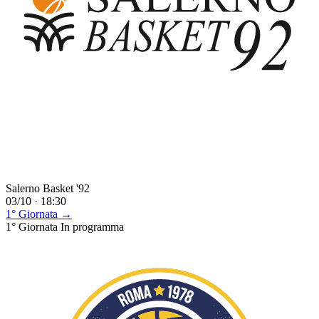
Salerno Basket '92
03/10 · 18:30
1° Giornata →
1° Giornata
In programma