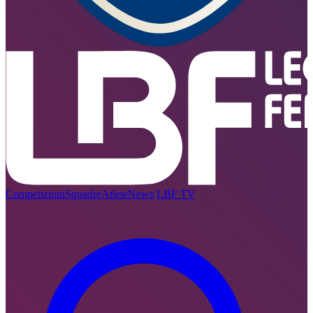
Competizioni
Squadre
Atlete
News
LBF TV