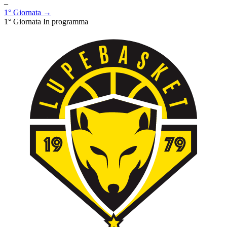
–
1° Giornata →
1° Giornata
In programma