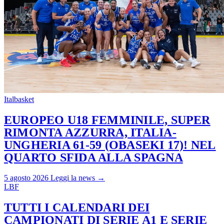
Italbasket
EUROPEO U18 FEMMINILE, SUPER
RIMONTA AZZURRA, ITALIA-
UNGHERIA 61-59 (OBASEKI 17)! NEL
QUARTO SFIDA ALLA SPAGNA
5 agosto 2026
Leggi la news →
LBF
TUTTI I CALENDARI DEI
CAMPIONATI DI SERIE A1 E SERIE