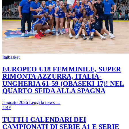
Italbasket
EUROPEO U18 FEMMINILE, SUPER
RIMONTA AZZURRA, ITALIA-
UNGHERIA 61-59 (OBASEKI 17)! NEL
QUARTO SFIDA ALLA SPAGNA
5 agosto 2026
Leggi la news →
LBF
TUTTI I CALENDARI DEI
CAMPIONATI DI SERIE A1 E SERIE