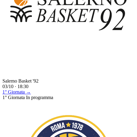
Salerno Basket '92
03/10 · 18:30
1° Giornata →
1° Giornata
In programma