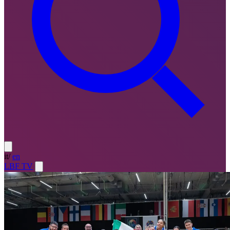
it
/
en
LBF TV