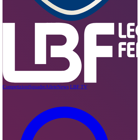
Competizioni
Squadre
Atlete
News
LBF TV