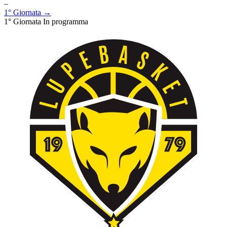
–
1° Giornata →
1° Giornata
In programma