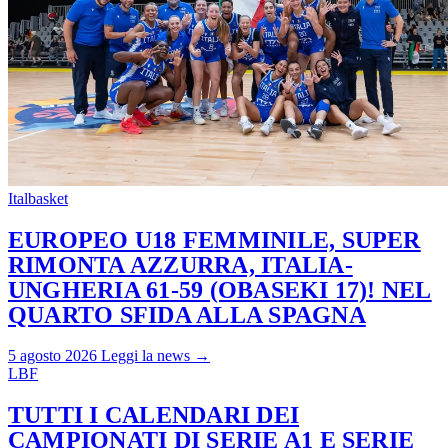
Italbasket
EUROPEO U18 FEMMINILE, SUPER
RIMONTA AZZURRA, ITALIA-
UNGHERIA 61-59 (OBASEKI 17)! NEL
QUARTO SFIDA ALLA SPAGNA
5 agosto 2026
Leggi la news →
LBF
TUTTI I CALENDARI DEI
CAMPIONATI DI SERIE A1 E SERIE