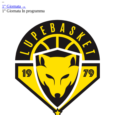
–
1° Giornata →
1° Giornata
In programma