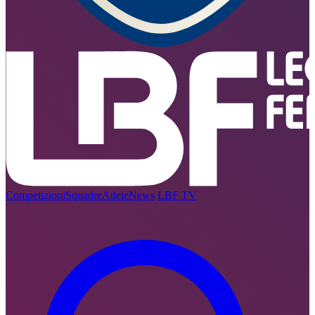
Competizioni
Squadre
Atlete
News
LBF TV