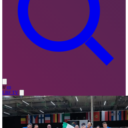
it
/
en
LBF TV