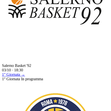
Salerno Basket '92
03/10 · 18:30
1° Giornata →
1° Giornata
In programma