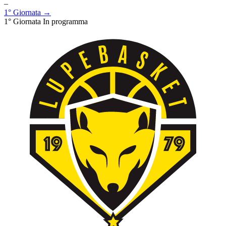
–
1° Giornata →
1° Giornata
In programma