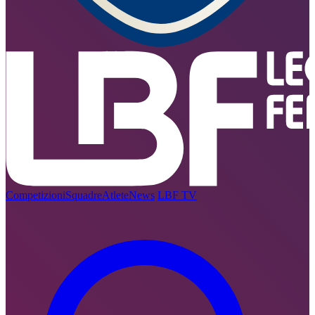
Competizioni
Squadre
Atlete
News
LBF TV