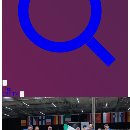
it
/
en
LBF TV