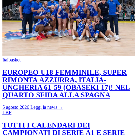
Italbasket
EUROPEO U18 FEMMINILE, SUPER
RIMONTA AZZURRA, ITALIA-
UNGHERIA 61-59 (OBASEKI 17)! NEL
QUARTO SFIDA ALLA SPAGNA
5 agosto 2026
Leggi la news →
LBF
TUTTI I CALENDARI DEI
CAMPIONATI DI SERIE A1 E SERIE