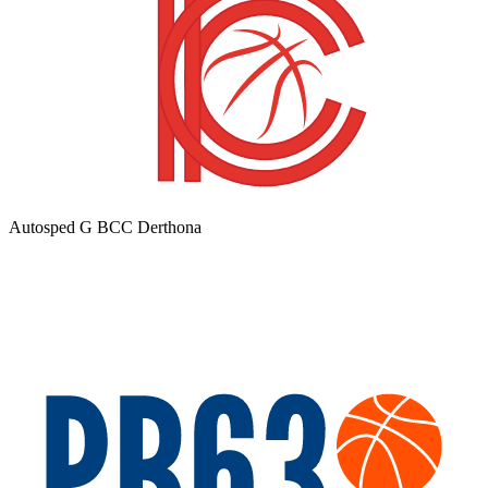
Autosped G BCC Derthona