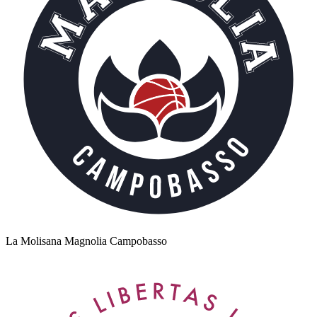
La Molisana Magnolia Campobasso