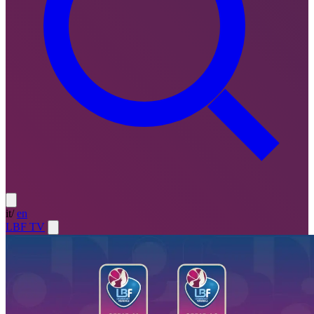
it
/
en
LBF TV