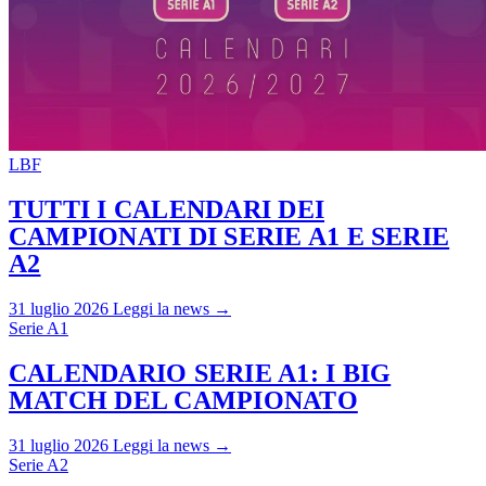
LBF
TUTTI I CALENDARI DEI
CAMPIONATI DI SERIE A1 E SERIE
A2
31 luglio 2026
Leggi la news →
Serie A1
CALENDARIO SERIE A1: I BIG
MATCH DEL CAMPIONATO
31 luglio 2026
Leggi la news →
Serie A2