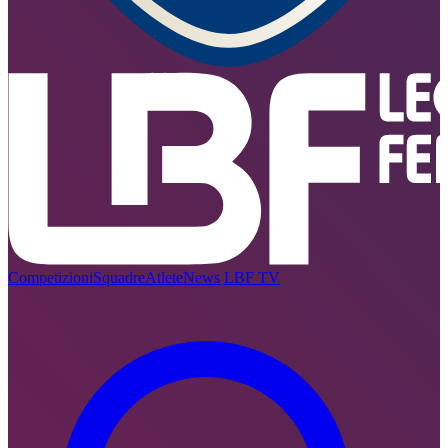
Competizioni
Squadre
Atlete
News
LBF TV