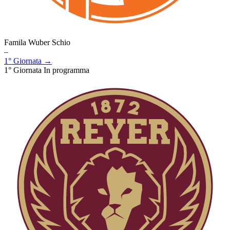
Famila Wuber Schio
–
1° Giornata →
1° Giornata
In programma