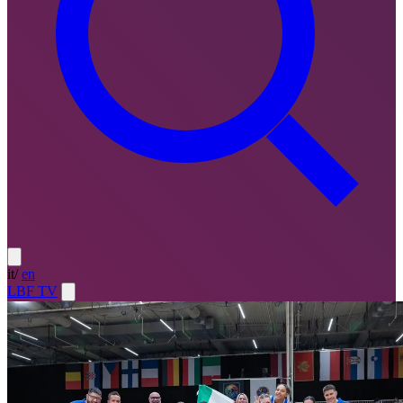
it
/
en
LBF TV