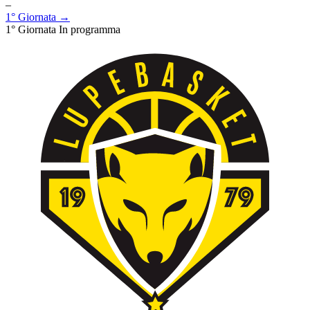
–
1° Giornata →
1° Giornata
In programma