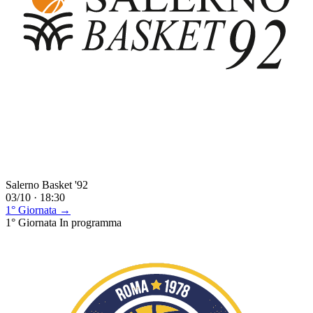
Salerno Basket '92
03/10 · 18:30
1° Giornata →
1° Giornata
In programma