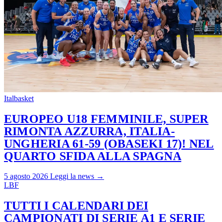
Italbasket
EUROPEO U18 FEMMINILE, SUPER
RIMONTA AZZURRA, ITALIA-
UNGHERIA 61-59 (OBASEKI 17)! NEL
QUARTO SFIDA ALLA SPAGNA
5 agosto 2026
Leggi la news →
LBF
TUTTI I CALENDARI DEI
CAMPIONATI DI SERIE A1 E SERIE