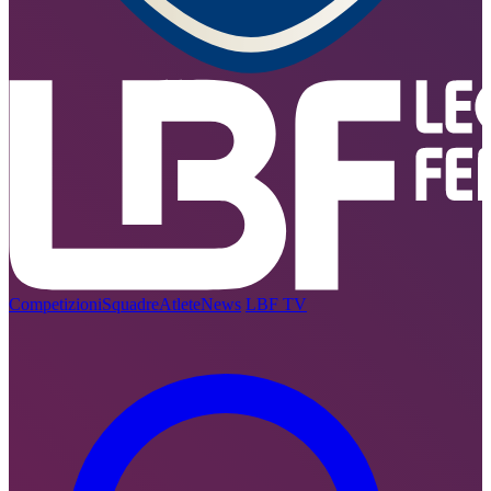
Competizioni
Squadre
Atlete
News
LBF TV