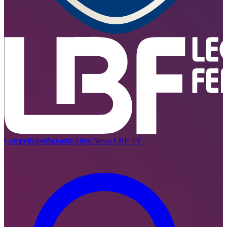
Competizioni
Squadre
Atlete
News
LBF TV