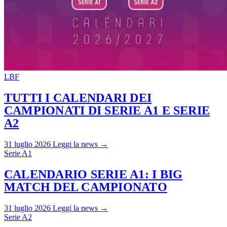
LBF
TUTTI I CALENDARI DEI
CAMPIONATI DI SERIE A1 E SERIE
A2
31 luglio 2026
Leggi la news →
Serie A1
CALENDARIO SERIE A1: I BIG
MATCH DEL CAMPIONATO
31 luglio 2026
Leggi la news →
Serie A2