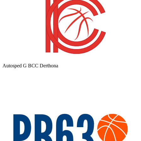
Autosped G BCC Derthona