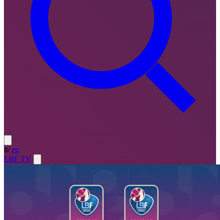
it
/
en
LBF TV