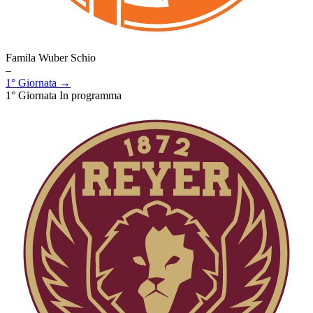
Famila Wuber Schio
–
1° Giornata →
1° Giornata
In programma