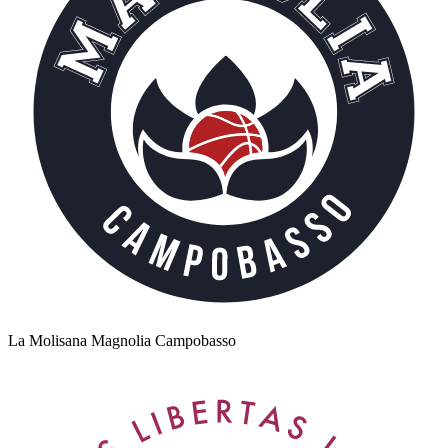
La Molisana Magnolia Campobasso